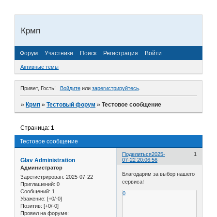
Крмп
Форум
Участники
Поиск
Регистрация
Войти
Активные темы
Привет, Гость!
Войдите
или
зарегистрируйтесь
.
»
Крмп
»
Тестовый форум
»
Тестовое сообщение
Страница:
1
Тестовое сообщение
Поделиться
2025-
1
Glav Administration
07-22 20:06:56
Администратор
Благодарим за выбор нашего
Зарегистрирован
: 2025-07-22
сервиса!
Приглашений:
0
Сообщений:
1
0
Уважение:
[+0/-0]
Позитив:
[+0/-0]
Провел на форуме: